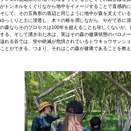
がトンネルをくぐりながら地中をイメージすることで直感的に
そして、その五角形の底辺と同じように地中が森を支えている
ゆっくりと土に浸透し、木々の根を潤しながら、やがて谷に清
の森ならそのプロセスは100年を超えることも珍しくないが、
する。そして湧き出た水は、実はその森の健康状態のバロメー
溢れる谷では、蛍や絶滅が危惧されているトウキョウサンショ
ことができる。つまり、それはこの森が健康であることを教え