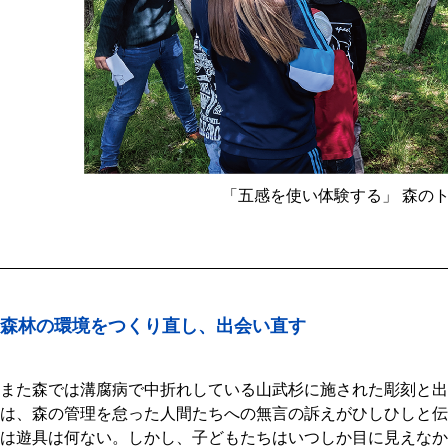
「五感を使い体験する」 森の
森林の環境をつくり直し、出会い直す
また森では溝腐病で中折れしている山武杉に施された彫刻と出
は、森の管理を怠った人間たちへの無言の訴えがひしひしと伝
は遊具は何ない。しかし、子どもたちはいつしか目に見えなか