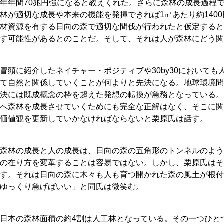
年年間70兆円強になると教えくれた。さらに森林の成長過程
林が適切な成長や本来の機能を発揮できれば1㎥あたり約140
材資源を有する日向の森で適切な間伐が行われたと仮定すると2
す可能性があるとのことだ。そして、それは人が森林にどう関
冒頭に紹介したネイチャー・ポジティブや30by30において
て自然と関係していくことが何よりと先決になる。地球環境問
決には既成概念の枠を超えた発想の転換が急務となっている。
へ森林を成長させていくためにも完全な正解はなく、そこに関
価値観を更新していかなければならないと栗原氏は話す。
森林の成長と人の成長は、日向の森の五角形のトンネルのよう
の在り方を変革することは容易ではない。しかし、栗原氏はそ
す。それは日向の森に木々も人も育つ開かれた森の風土が根付
ゆっくり急げばいい」と同氏は微笑む。
日本の森林面積の約4割は人工林となっている。その一つひと