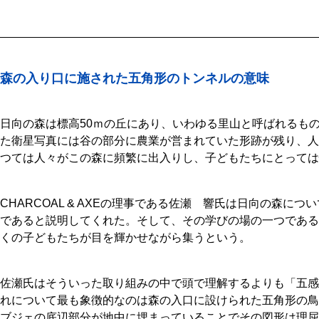
森の入り口に施された五角形のトンネルの意味
日向の森は標高50ｍの丘にあり、いわゆる里山と呼ばれるも
た衛星写真には谷の部分に農業が営まれていた形跡が残り、人
つては人々がこの森に頻繁に出入りし、子どもたちにとっては
CHARCOAL & AXEの理事である佐瀬 響氏は日向の森に
であると説明してくれた。そして、その学びの場の一つである
くの子どもたちが目を輝かせながら集うという。
佐瀬氏はそういった取り組みの中で頭で理解するよりも「五感
れについて最も象徴的なのは森の入口に設けられた五角形の鳥
ブジェの底辺部分が地中に埋まっていることでその図形は理屈