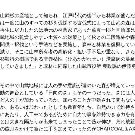
山武杉の産地として知られ、江戸時代の後半から林業が盛んだ
は一度に山のすべての杉を伐採する皆伐式によって山武の森は
再生に尽力したのは地元の林業家であった蕨真一郎と直治郎兄
武地域の乾燥しやすい土質への対策として松との二段造林や森
間伐・択伐という手法などを実施し、森林と林業を復興してい
減り、そこに山林所有者の高齢化・担い手不足が重なり、さら
杉独特の樹病である非赤枯性（ひあかがれせい）溝腐病の蔓延
していきました」と取材に同席した山武市役所 農政課の伊藤
その中で山武地域には人の手や意識が遠のいた森が増えていった。N
動の舞台としている「日向の森」もその一つだった。森には人
ど人の手が加わっているか、加わることが中断されて間もない
か、あるいは加わったとしても数百年たち、自然の力で維持さ
にあたり、人工林であるがために自力で森を維持できる力を有
とは大きな隔たりが出来てしまったことで藪が伸び、荒れ放題
の歳月をかけて新たに手を加えていったのがCHARCOAL & A